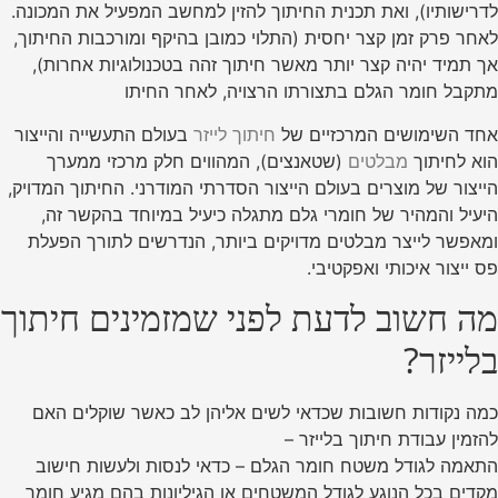
לדרישותיו), ואת תכנית החיתוך להזין למחשב המפעיל את המכונה.
לאחר פרק זמן קצר יחסית (התלוי כמובן בהיקף ומורכבות החיתוך,
אך תמיד יהיה קצר יותר מאשר חיתוך זהה בטכנולוגיות אחרות),
מתקבל חומר הגלם בתצורתו הרצויה, לאחר החיתו
אחד השימושים המרכזיים של
חיתוך לייזר
בעולם התעשייה והייצור
הוא לחיתוך
מבלטים
(שטאנצים), המהווים חלק מרכזי ממערך
הייצור של מוצרים בעולם הייצור הסדרתי המודרני. החיתוך המדויק,
היעיל והמהיר של חומרי גלם מתגלה כיעיל במיוחד בהקשר זה,
ומאפשר לייצר מבלטים מדויקים ביותר, הנדרשים לתורך הפעלת
פס ייצור איכותי ואפקטיבי.
מה חשוב לדעת לפני שמזמינים חיתוך
בלייזר?
כמה נקודות חשובות שכדאי לשים אליהן לב כאשר שוקלים האם
להזמין עבודת חיתוך בלייזר –
התאמה לגודל משטח חומר הגלם – כדאי לנסות ולעשות חישוב
מקדים בכל הנוגע לגודל המשטחים או הגיליונות בהם מגיע חומר