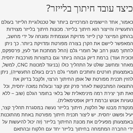
כיצד עובד חיתוך בלייזר?
כאמור, אחד היישומים המרכזיים ביותר של טכנולוגיית הלייזר בעולם
התעשייה והייצור הוא חיתוך בלייזר. מכונות חיתוך בלייזר מצוידות
בהתקן המייצר קרן לייזר מדויקת ועוצמתית ומונחה על ידי מחשב,
המאפשר ליישם את הקרן בצורה מפורטת ומדויקת ביותר. כך ניתן
לחתוך מגוון רחב של חומרי גלם (החל ממתכות ועד לעץ, פרספקס,
זכוכית ועוד) ברמת דיוק גבוהה ביותר וגם בתצורות מורכבות יחסית.
מאחר ומחשב שולט על התהליך כולו (בניגוד למכונות CNC, למשל,
באמצעותן חורטים וחותכים חומרי גלם רבים בעולם התעשייה), ניתן
להזין תכנית מפורטת של אופן החיתוך הרצוי, ולקבל בדיוק את
התוצאה המתבקשת לאחר פרק זמן קצר ובעלות נמוכה יחסית, וכל
זאת תוך יצירת רמה מינימאלית של בלאי בחומר הגלם (שוב – ללא
טעויות אנוש וברמת דיוק אופטימאלית).
מנקודת מבטו של הלקוח, חיתוך בלייזר נעשה במסגרת תהליך קצר,
יעיל ופשוט יחסית. יש ליצור תכנית חיתוך מפורטת באחת מהתוכנות
באמצעותן מפעילים את מכונת החיתוך בלייזר (זה יכול להיעשות על
ידי החברה המתמחה בחיתוך בלייזר יחד עם הלקוח ובהתאם