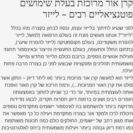
קרן אור מרוכזת בעלת שימושים
פוטנציאליים רבים – לייזר
לפני שנגיע לחיתוך בלייזר עצמו, ננסה לבחון בקצרה מהו בכלל
"לייזר"? אנחנו פוגשים מונח זה בעולם הרפואה (למשל, לייזר
להסרת משקפיים), בעולם הקוסמטיקה (לייזר להסרת שיער),
בתחום החלל והתעופה, בעולם התעשייה והייצור ובאינספור תחומי
פעילות אנושיים נוספים, ברובם ככולם הלייזר מחדש ומייעל
משמעותית תהליכים ופונקציות שבוצעו לפני כן בצורה הרבה פחות
יעילה.
לייזר הוא למעשה קרן אור מרוכזת ביותר (או ליתר דיוק – התקן אשר
פולט את קרן האור המרוכזת…), ורמת הריכוז של קרן האור הופכת
אותה לעוצמתית במיוחד, עד כדי כך שניתן לחתוך באמצעותה
חומרים רבים ושונים ברמות דיוק חסרות תקדים, לבצע מדידות
מדויקות ביותר ולהשתמש בה לאינספור יישומים מתקדמים נוספים.
היכולת לרכז ולמקד אור בצורה מתקדמת ויעילה כל כך מאפשר את
אותו מגוון רחב של יישומים, החולקים כולם כמה תכונות משותפות
כמו רמת דיוק גבוהה ביותר ויעילות משמעותית ביחס לאלטרנטיבות.