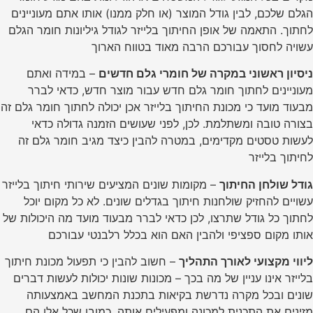
הגלם שלכם, לבין גודל המוצר (או חלק ממנו) אותו אתם מעוניינים
לחתוך. התאמה של אופן החיתוך בלייזר לגודל גיליונות חומר הגלם
עשויה לחסוך עבורכם הרבה מאוד בטווח הארוך
ניסיון ראשוני במקרה של חומרי גלם חדשים
– במידה ואתם
מעוניינים לחתוך חומר גלם חדש עבור מוצר חדש, כדאי לברר
מבעוד מועד כי מכונת החיתוך בלייזר אכן יכולה לחתוך חומר גלם זה
בצורה טובה ומשתלמת. לכן, לפני שעושים הזמנה גדולה כדאי
לעשות טסטים מקדימים, במטרה להבין כיצד מגיב חומר גלם זה
לחיתוך בלייזר
גודל שולחן החיתוך
– מקומות שונים המציעים שירותי חיתוך בלייזר
עשויים להחזיק שולחנות חיתוך בגדלים שונים. לא כל מקום יוכל
לחתוך כל גודל שתרצו, לכן כדאי לברר מבעוד מועד מה היכולות של
אותו מקום ספציפי ולהבין האם הוא בכלל רלבנטי עבורכם
ליווי מקצועי לאורך התהליך
– חשוב להבין כי תפעול מכונת חיתוך
בלייזר אינו עניין של מה בכך – מכונות שונות יכולות לעשות דברים
שונים ובכל מקרה נדרשת בקיאות בתכנת המחשב באמצעותה
מזינים את התכנית למכונה ומפעילים אותה. כמובן שכל אלו הם