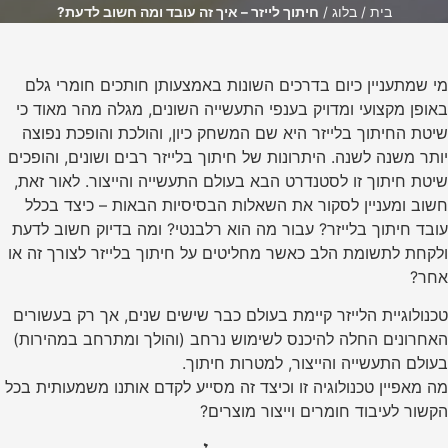
בית
/
בלוג
/
חיתוך לייזר – איך זה עובד ומה חשוב לדעת?
מי שמתעניין כיום בדרכים השונות באמצעותן חותכים חומרי גלם
באופן מקצועי ומדויק בענפי התעשייה השונים, מגלה מהר מאוד כי
שיטת החיתוך בלייזר היא שם המשחק כיון, והולכת והופכת נפוצה
יותר משנה לשנה. היתרונות של חיתוך בלייזר רבים ושונים, והופכים
שיטת חיתוך זו לסטנדרט הבא בעולם התעשייה והייצור. לאור זאת,
חשוב ומעניין לסקור את השאלות הבסיסיות הבאות – כיצד בכלל
עובד חיתוך בלייזר? עבור מה הוא רלבנטי? ומה בדיוק חשוב לדעת
ולקחת לתשומת הלב כאשר מחליטים על חיתוך בלייזר לצורך זה או
אחר?
טכנולוגיית הלייזר קיימת בעולם כבר שישים שנים, אך רק בעשורים
האחרונים החלה להיכנס לשימוש נרחב (והולך ומתרחב במהירות)
בעולם התעשייה והייצור, למטרות חיתוך.
מה מאפיין טכנולוגיה זו וכיצד זה מסייע לקדם אותנו משמעותית בכל
הקשור לעיבוד חומרים וייצור מוצרים?